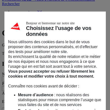
Rechercher
evenements.maif.fr
Goûter & Création : Noël en partage avec les artisans d’art
Questions sur l’événement ?
Bonjour et bienvenue sur notre site
Choisissez l'usage de vos
Questions
sur l’événement ?
données
Nous utilisons des cookies dans le but de vous
Goûter & Création : Noël en partage avec les artisans d’art
proposer des contenus personnalisés, et d'effectuer
des tests pour améliorer notre site.
Tous les champs sont obligatoires, sauf mention contraire.
Ils enrichissent la qualité de notre relation et le métier
de nos équipes et nous nous engageons à ce que
Informations personnelles
l'usage qui en est fait soit avant tout à votre service.
Vous pouvez accepter ou refuser librement les
Nom
cookies et modifier votre choix à tout moment.
Prénom
Connaître nos cookies avant de décider :
Adresse e-mail
Mesure d’audience
: nous réalisons des
statistiques pour mieux comprendre l’usage que
Exemple : jean@maif.fr
vous faites du site et de nos services