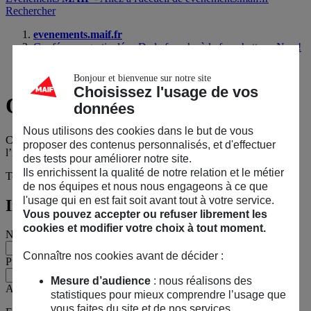
Rechercher
evenements.maif.fr
Conférence gesticulée : De la fourche à la fourchette… Non !
l’inverse
Questions sur l’événement ?
Bonjour et bienvenue sur notre site
Choisissez l'usage de vos
Questions
sur l’événement ?
données
Nous utilisons des cookies dans le but de vous
Conférence gesticulée : De la fourche à la fourchette… Non !
proposer des contenus personnalisés, et d'effectuer
l’inverse
des tests pour améliorer notre site.
Ils enrichissent la qualité de notre relation et le métier
Tous les champs sont obligatoires, sauf mention contraire.
de nos équipes et nous nous engageons à ce que
l'usage qui en est fait soit avant tout à votre service.
Informations personnelles
Vous pouvez accepter ou refuser librement les
cookies et modifier votre choix à tout moment.
Nom
Connaître nos cookies avant de décider :
Prénom
Mesure d’audience
: nous réalisons des
Adresse e-mail
statistiques pour mieux comprendre l’usage que
vous faites du site et de nos services