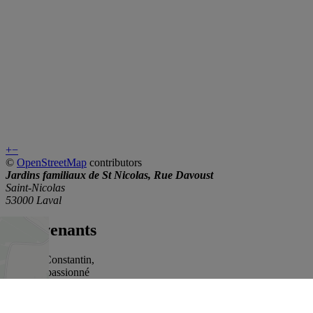
+
−
©
OpenStreetMap
contributors
Jardins familiaux de St Nicolas, Rue Davoust
Saint-Nicolas
53000 Laval
Intervenants
Antoine Constantin,
Jardinier passionné
Informations pratiques