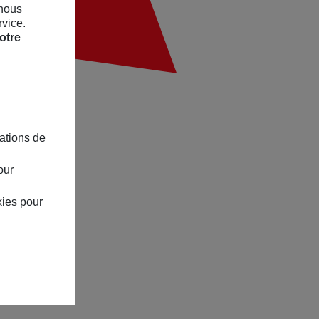
 nous
rvice.
otre
ations de
our
kies pour