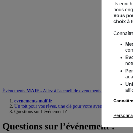
Ils enric
nous enga
Vous pou
choix à 
Connaître
Mes
com
Evo
notr
Per
ada
Uni
aff
Événements
MAIF
- Allez à l'accueil de evenements.maif.fr
Recherc
Connaître
evenements.maif.fr
Un toit pour vos rêves, une clé pour votre avenir !
Questions sur l’événement ?
Personna
Questions
sur l’événement ?