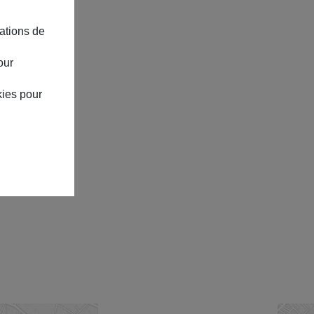
ations de
our
kies pour