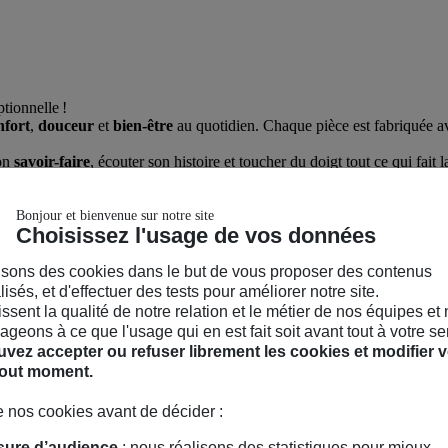
tionnelle !
nfort
,
douceur
et
bien-être
au quotidien. Chaque pièce est fabriquée 
on
savoir-faire
, écouter son histoire et toucher du doigt tout ce qui fai
 vous accompagnera chaque jour.
Bonjour et bienvenue sur notre site
Choisissez l'usage de vos données
isons des cookies dans le but de vous proposer des contenus
isés, et d'effectuer des tests pour améliorer notre site.
Sadirac – SIREN : 945 170 595
hissent la qualité de notre relation et le métier de nos équipes et
00 – 79038 Niort cedex 9. Entreprise régie par le Code des assurances
geons à ce que l'usage qui en est fait soit avant tout à votre se
vez accepter ou refuser librement les cookies et modifier v
tout moment.
 nos cookies avant de décider :
ure d’audience
: nous réalisons des statistiques pour mieux