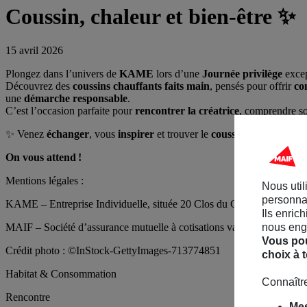
Coussin, chaleur et bien-être
✨
15 avril 2026
Plongez dans l’univers de
KAME
lors d’une
Journée
privilège
excep
Découvrez des
coussins
chauffants
faits
main
, pensés pour offrir
co
une
démarche responsable
.
C’est l’occasion parfaite pour
rencontrer la créatrice
, comprendre s
✨
Venez
échanger
, vous
inspirer
et trouver le
coussin
chauffant
qui
On vous attend !
Mentions légales :
Nous util
personnal
KAME – Entreprise Individuelle, située 20 Clos du Guillan, 33670 
Ils enric
MAIF – Société d’assurance mutuelle à cotisations variables – CS 900
nous enga
Vous pou
Crédit photo :
©
InStock-GettyImages-713774851
choix à 
Habitat & Consommation
Connaître
Rencontre
Mes