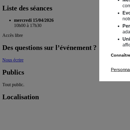
com
Liste des séances
Evo
notr
mercredi 15/04/2026
10h00 à 17h30
Per
ada
Accès libre
Uni
aff
Des questions sur l’événement ?
Connaître
Nous écrire
Personna
Publics
Tout public.
Localisation