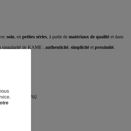
avec
soin
, en
petites séries
, à partir de
matériaux de qualité
et dans
t la singularité de KAME :
authenticité
,
simplicité
et
proximité
.
 nous
 Siren : 775 709 702
rvice.
otre