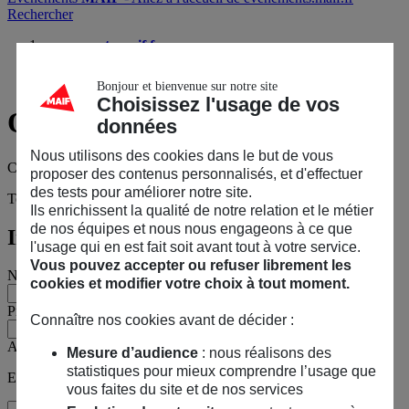
Rechercher
evenements.maif.fr
Construire et rénover face au climat : les clés pour décider
Questions sur l’événement ?
Bonjour et bienvenue sur notre site
Choisissez l'usage de vos
Questions
sur l’événement ?
données
Nous utilisons des cookies dans le but de vous
Construire et rénover face au climat : les clés pour décider
proposer des contenus personnalisés, et d'effectuer
des tests pour améliorer notre site.
Tous les champs sont obligatoires, sauf mention contraire.
Ils enrichissent la qualité de notre relation et le métier
de nos équipes et nous nous engageons à ce que
Informations personnelles
l'usage qui en est fait soit avant tout à votre service.
Vous pouvez accepter ou refuser librement les
Nom
cookies et modifier votre choix à tout moment.
Prénom
Connaître nos cookies avant de décider :
Adresse e-mail
Mesure d’audience
: nous réalisons des
statistiques pour mieux comprendre l’usage que
Exemple : jean@maif.fr
vous faites du site et de nos services