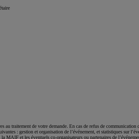
étaire
res au traitement de votre demande. En cas de refus de communication d
és suivantes : gestion et organisation de l’événement, et statistiques su
’à la MAIF et les éventuels co-organisateurs ou partenaires de l’événeme