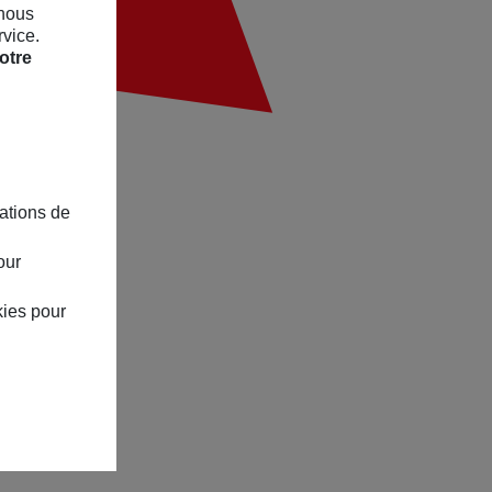
 nous
rvice.
otre
ations de
our
kies pour