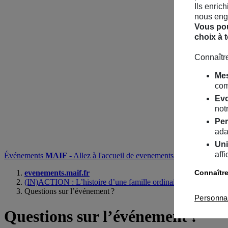
Ils enric
nous enga
Vous pou
choix à 
Connaître
Mes
com
Evo
notr
Per
ada
Uni
aff
Événements
MAIF
- Allez à l'accueil de evenements.maif.fr
Recherc
Connaître
evenements.maif.fr
(IN)ACTION : L’histoire d’une famille ordinaire face à un enje
Questions sur l’événement ?
Personna
Questions
sur l’événement ?