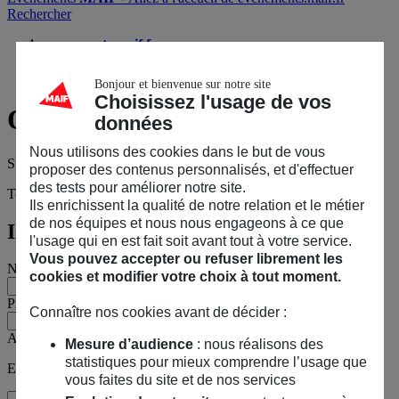
Rechercher
evenements.maif.fr
Surmonter l’accident, l’Humain au cœur de la reconstruction
Questions sur l’événement ?
Bonjour et bienvenue sur notre site
Choisissez l'usage de vos
Questions
sur l’événement ?
données
Nous utilisons des cookies dans le but de vous
Surmonter l’accident, l’Humain au cœur de la reconstruction
proposer des contenus personnalisés, et d'effectuer
des tests pour améliorer notre site.
Tous les champs sont obligatoires, sauf mention contraire.
Ils enrichissent la qualité de notre relation et le métier
de nos équipes et nous nous engageons à ce que
Informations personnelles
l'usage qui en est fait soit avant tout à votre service.
Vous pouvez accepter ou refuser librement les
Nom
cookies et modifier votre choix à tout moment.
Prénom
Connaître nos cookies avant de décider :
Adresse e-mail
Mesure d’audience
: nous réalisons des
statistiques pour mieux comprendre l’usage que
Exemple : jean@maif.fr
vous faites du site et de nos services