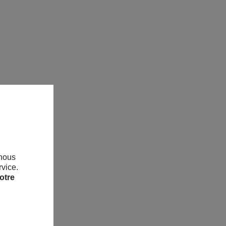
 nous
rvice.
otre