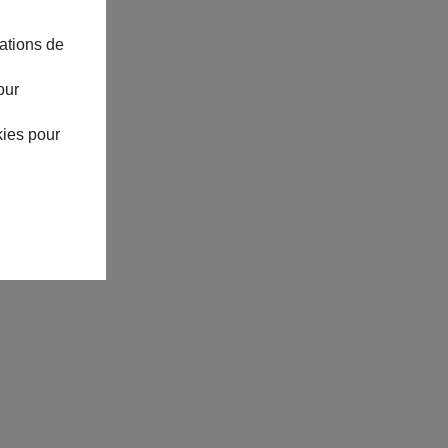
ations de
our
kies pour