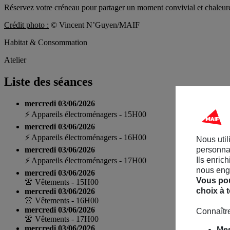
Réservez votre créneau pour partager un moment convivial et chaleure
Crédit photo :
©
Vincent N’Guyen/MAIF
Habitat & Consommation
Atelier
Liste des séances
mercredi 03/06/2026
⚡ Appareils électroménagers - 15H00
mercredi 03/06/2026
⚡ Appareils électroménagers - 16H00
Nous util
personnal
mercredi 03/06/2026
Ils enric
⚡ Appareils électroménagers - 17H00
nous enga
mercredi 03/06/2026
Vous pou
👚 Vêtements - 15H00
choix à 
mercredi 03/06/2026
👚 Vêtements - 16H00
mercredi 03/06/2026
Connaître
👚 Vêtements - 17H00
mercredi 03/06/2026
Mes