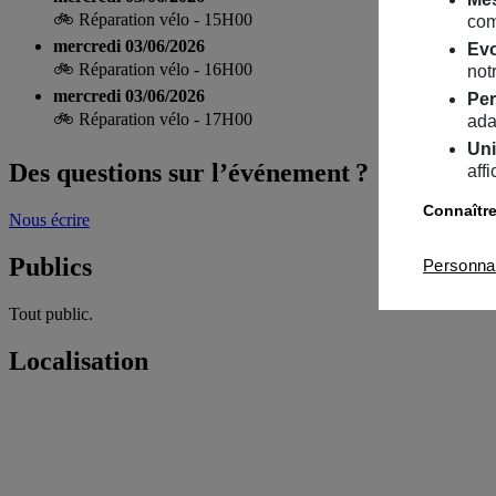
🚲 Réparation vélo - 15H00
com
mercredi 03/06/2026
Evo
🚲 Réparation vélo - 16H00
notr
mercredi 03/06/2026
Per
🚲 Réparation vélo - 17H00
ada
Uni
Des questions sur l’événement ?
aff
Connaître
Nous écrire
Publics
Personna
Tout public.
Localisation