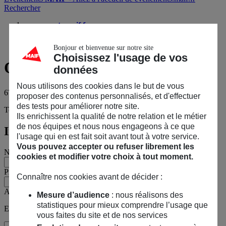
Rechercher
evenements.maif.fr
67. Glaciers d’Arctique, état des lieux
Questions sur l’événement ?
Bonjour et bienvenue sur notre site
Choisissez l'usage de vos
Questions
sur l’événement ?
données
Nous utilisons des cookies dans le but de vous
67. Glaciers d’Arctique, état des lieux
proposer des contenus personnalisés, et d'effectuer
des tests pour améliorer notre site.
Tous les champs sont obligatoires, sauf mention contraire.
Ils enrichissent la qualité de notre relation et le métier
de nos équipes et nous nous engageons à ce que
Informations personnelles
l'usage qui en est fait soit avant tout à votre service.
Vous pouvez accepter ou refuser librement les
Nom
cookies et modifier votre choix à tout moment.
Prénom
Connaître nos cookies avant de décider :
Adresse e-mail
Mesure d’audience
: nous réalisons des
statistiques pour mieux comprendre l’usage que
Exemple : jean@maif.fr
vous faites du site et de nos services