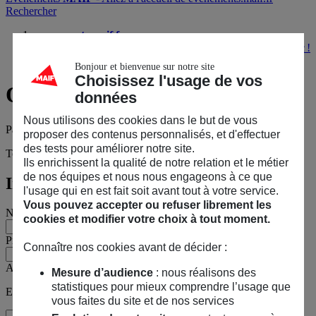
Rechercher
evenements.maif.fr
Participez à une balade nature engagée dans le Quercy Blanc !
Questions sur l’événement ?
Bonjour et bienvenue sur notre site
Choisissez l'usage de vos
Questions
sur l’événement ?
données
Nous utilisons des cookies dans le but de vous
Participez à une balade nature engagée dans le Quercy Blanc !
proposer des contenus personnalisés, et d'effectuer
des tests pour améliorer notre site.
Tous les champs sont obligatoires, sauf mention contraire.
Ils enrichissent la qualité de notre relation et le métier
de nos équipes et nous nous engageons à ce que
Informations personnelles
l'usage qui en est fait soit avant tout à votre service.
Vous pouvez accepter ou refuser librement les
Nom
cookies et modifier votre choix à tout moment.
Prénom
Connaître nos cookies avant de décider :
Adresse e-mail
Mesure d’audience
: nous réalisons des
statistiques pour mieux comprendre l’usage que
Exemple : jean@maif.fr
vous faites du site et de nos services