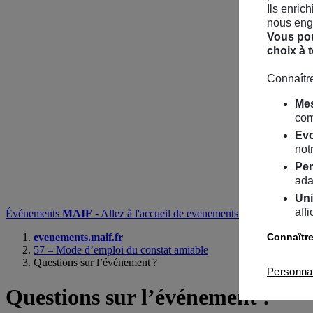
Ils enric
nous enga
Vous pou
choix à 
Connaître
Mes
com
Evo
notr
Per
ada
Uni
aff
Événements
MAIF
- Allez à l'accueil de evenements.maif.fr
Recherc
Connaître
evenements.maif.fr
57 – Mode d’emploi du constat amiable
Questions sur l’événement ?
Personna
Questions
sur l’événement ?