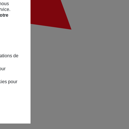
 nous
rvice.
otre
ations de
our
kies pour