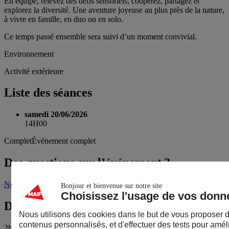
En équipe, relevez des défis sensoriels, coopérez, partagez et
explorez la diversité. Une aventure joyeuse au plus près de la nature,
à vivre en famille, en duo ou en solo.
Ce temps passé ensemble sera suivi d’un moment convivial.
Environnement
Activité extérieure
Liste des séances
samedi 20/06/2026
14H00
Complet
Événement complet
Des questions sur l’événement ?
Nous écrire
Bonjour et bienvenue sur notre site
Choisissez l'usage de vos donn
Durée
Nous utilisons des cookies dans le but de vous proposer 
contenus personnalisés, et d'effectuer des tests pour amél
2h