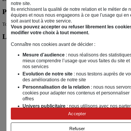
notre site.
Ils enrichissent la qualité de notre relation et le métier de 
Publics
équipes et nous nous engageons à ce que l'usage qui en es
soit avant tout à votre service.
Tout public.
Vous pouvez accepter ou refuser librement les cookies
modifier votre choix à tout moment.
Localisation
Connaître nos cookies avant de décider :
Mesure d’audience
: nous réalisons des statistique
mieux comprendre l’usage que vous faites du site et
nos services
Evolution de notre site
: nous testons auprès de vo
des améliorations de notre site
Personnalisation de la relation
: nous nous servon
cookies pour adapter nos contenus et personnaliser
offres
Univers publicitaire
: nous utilisons avec nos parte
des cookies pour afficher des publicités personnalis
Accepter
Connaître notre politique cookies et la liste de nos partenai
Refuser