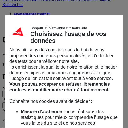
Rechercher
evenements.maif.fr
Votre quartier, comme vous ne l’avez jamais vu
🚶
Questions sur l’événement ?
Bonjour et bienvenue sur notre site
Choisissez l'usage de vos
Questions
sur l’événement ?
données
Nous utilisons des cookies dans le but de vous
Votre quartier, comme vous ne l’avez jamais vu
🚶
proposer des contenus personnalisés, et d'effectuer
des tests pour améliorer notre site.
Tous les champs sont obligatoires, sauf mention contraire.
Ils enrichissent la qualité de notre relation et le métier
de nos équipes et nous nous engageons à ce que
Informations personnelles
l'usage qui en est fait soit avant tout à votre service.
Vous pouvez accepter ou refuser librement les
Nom
cookies et modifier votre choix à tout moment.
Prénom
Connaître nos cookies avant de décider :
Adresse e-mail
Mesure d’audience
: nous réalisons des
statistiques pour mieux comprendre l’usage que
Exemple : jean@maif.fr
vous faites du site et de nos services