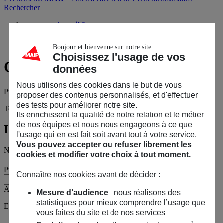
Rechercher
evenements.maif.fr
Protégez votre logement
🔐
, partez l’esprit tranquille !
Questions sur l’événement ?
Bonjour et bienvenue sur notre site
Choisissez l'usage de vos
Questions
sur l’événement ?
données
Nous utilisons des cookies dans le but de vous
Protégez votre logement
🔐
, partez l’esprit tranquille !
proposer des contenus personnalisés, et d'effectuer
des tests pour améliorer notre site.
Tous les champs sont obligatoires, sauf mention contraire.
Ils enrichissent la qualité de notre relation et le métier
de nos équipes et nous nous engageons à ce que
Informations personnelles
l'usage qui en est fait soit avant tout à votre service.
Vous pouvez accepter ou refuser librement les
Nom
cookies et modifier votre choix à tout moment.
Prénom
Connaître nos cookies avant de décider :
Adresse e-mail
Mesure d’audience
: nous réalisons des
statistiques pour mieux comprendre l’usage que
Exemple : jean@maif.fr
vous faites du site et de nos services