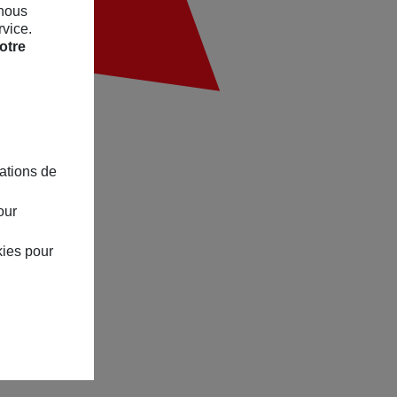
 nous
rvice.
otre
ations de
our
kies pour