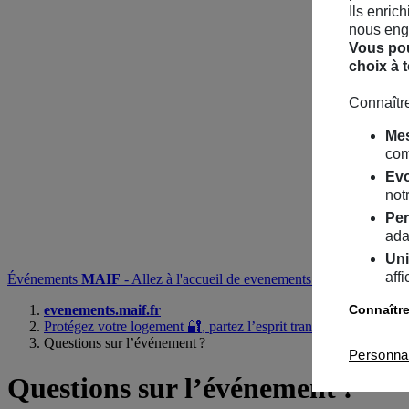
Ils enric
nous enga
Vous pou
choix à 
Connaître
Mes
com
Evo
notr
Per
ada
Uni
aff
Événements
MAIF
- Allez à l'accueil de evenements.maif.fr
Recherc
Connaître
evenements.maif.fr
Protégez votre logement
🔐
, partez l’esprit tranquille !
Questions sur l’événement ?
Personna
Questions
sur l’événement ?