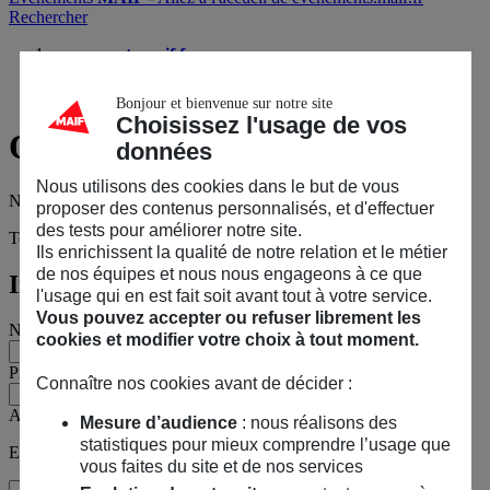
Rechercher
evenements.maif.fr
Ne plus jeter, réparer
Questions sur l’événement ?
Bonjour et bienvenue sur notre site
Choisissez l'usage de vos
Questions
sur l’événement ?
données
Nous utilisons des cookies dans le but de vous
Ne plus jeter, réparer
proposer des contenus personnalisés, et d'effectuer
des tests pour améliorer notre site.
Tous les champs sont obligatoires, sauf mention contraire.
Ils enrichissent la qualité de notre relation et le métier
de nos équipes et nous nous engageons à ce que
Informations personnelles
l'usage qui en est fait soit avant tout à votre service.
Vous pouvez accepter ou refuser librement les
Nom
cookies et modifier votre choix à tout moment.
Prénom
Connaître nos cookies avant de décider :
Adresse e-mail
Mesure d’audience
: nous réalisons des
statistiques pour mieux comprendre l’usage que
Exemple : jean@maif.fr
vous faites du site et de nos services