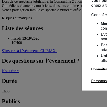
Vous pou
Lors de ce spectacle jubilatoire, la Compagnie Zygomatic utilise l’hu
choix à 
Comédiens chanteurs, musiciens, danseurs et mimes montent sur scène p
Venez partager en famille ce spectacle visuel et drôle d’une durée d’un
Connaître
Risques climatiques
Mes
Liste des séances
com
Evo
mardi 13/10/2026
notr
19H00
Per
ada
S’inscrire
à l'événement "CLIMAX"
Uni
Des questions sur l’événement ?
aff
Connaître
Nous écrire
Durée
Personna
1h30
Publics