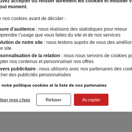
vez accepter ou refuser librement les cookies et modifier v
mour comme une arme de réflexion massive au service d’un sujet brûlant
tout moment.
our tirer la sonnette d’alarme et ®éveiller notre prise de conscience 
e heure accessible aux enfants à partir de 8 ans.
 nos cookies avant de décider :
ure d’audience
: nous réalisons des statistiques pour mieux
prendre l’usage que vous faites du site et de nos services
lution de notre site
: nous testons auprès de vous des amélior
e site
sonnalisation de la relation
: nous nous servons de cookies p
pter nos contenus et personnaliser nos offres
vers publicitaire
: nous utilisons avec nos partenaires des coo
icher des publicités personnalisées
 notre politique cookies et la liste de nos partenaires
liser mes choix
Refuser
Accepter