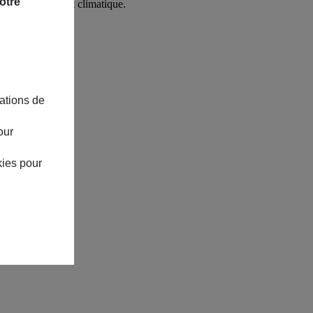
otre
 : le dérèglement climatique.
écologique.
ations de
our
kies pour