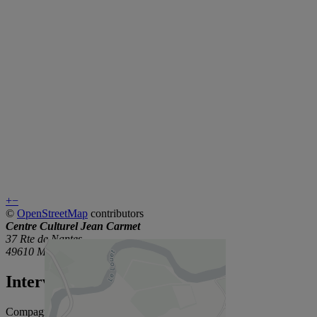
+
−
©
OpenStreetMap
contributors
Centre Culturel Jean Carmet
37 Rte de Nantes
49610 Mûrs-Erigné
Intervenants
Compagnie Zygomatic