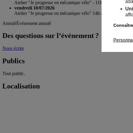
ada
Atelier "Je progresse en mécanique vélo" - 11h15 à 12h30
vendredi 10/07/2026
Uni
Atelier "Je progresse en mécanique vélo" 14h à 15h15
aff
Annulé
Événement annulé
Connaître
Des questions sur l’événement ?
Personna
Nous écrire
Publics
Tout public.
Localisation