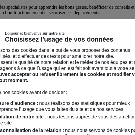
r des spécialistes pour apprendre les bons gestes, bénéficier de conseils
son bon fonctionnement et sécuriser ses déplacements.
ligatoire
(choisir un créneau horaire par atelier)
ité (état du cadre, des freins, des pneus et les principaux serrages + co
Bonjour et bienvenue sur notre site
Choisissez l'usage de vos données
e roue, remplacement de câblerie…
isons des cookies dans le but de vous proposer des contenus
e » vous sont également proposées tout au long de la journée.
En accès 
isés, et d'effectuer des tests pour améliorer notre site.
hissent la qualité de notre relation et le métier de nos équipes et
geons à ce que l'usage qui en est fait soit avant tout à votre se
vez accepter ou refuser librement les cookies et modifier v
tout moment.
 nos cookies avant de décider :
ure d’audience
: nous réalisons des statistiques pour mieux
prendre l’usage que vous faites du site et de nos services
lution de notre site
: nous testons auprès de vous des amélior
e site
sonnalisation de la relation
: nous nous servons de cookies p