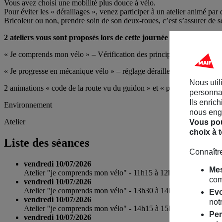
Vous avez choisi une mobilité plus douce à vélo.
Pour éviter les « déraillages », venez participer à un atelier animé pa
Bricoleur ou non, prendre soin de son deux-roues, c’est s’assurer de 
2 ateliers vous sont proposés lors de cette journée – inscription ob
« Je comprends mon vélo » – Vérification des principaux points de sécur
« Je progresse en mécanique vélo » – réglage dérailleur, dévoilage d
Nous util
2 animations « code de la route vu du guidon » et « plateau vélo-écol
personnal
Ils enric
Environnement
nous enga
Atelier
Vous pou
choix à 
Liste des séances
Connaître
vendredi 10/07/2026
Mes
Atelier "je comprends mon vélo" - 11h15 à 12h00
com
vendredi 10/07/2026
Atelier "je comprends mon vélo" - 13h30 à 14h15
Evo
vendredi 10/07/2026
notr
Atelier "je comprends mon vélo" - 14h15 à 15h00
Per
vendredi 10/07/2026