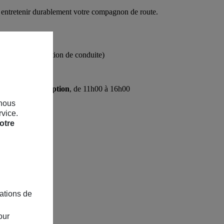
 et entretenir durablement votre compagnon de route.
nseil sur la position de conduite)
libre sans inscription
, de 11h00 à 16h00
 nous
rvice.
otre
ations de
our