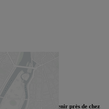
+
−
©
OpenStreetMap
contributors
TOULOUSE
15 All. Jean Jaurès
31000 Toulouse
Événements MAIF
à venir près de chez