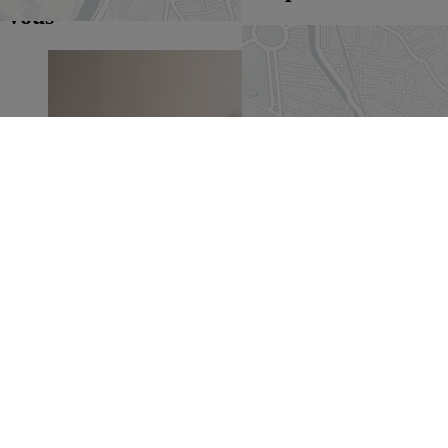
vous
Une rentrée créative et responsable !
🎒