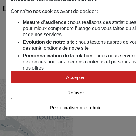
Localisation
Connaître nos cookies avant de décider :
Mesure d’audience
: nous réalisons des statistique
pour mieux comprendre l’usage que vous faites du si
et de nos services
Evolution de notre site
: nous testons auprès de vo
des améliorations de notre site
Personnalisation de la relation
: nous nous servon
de cookies pour adapter nos contenus et personnali
nos offres
Univers publicitaire
: nous utilisons avec nos
Accepter
partenaires des cookies pour afficher des publicités
personnalisées
Refuser
Connaître notre politique cookies et la liste de nos partenai
Personnaliser mes choix