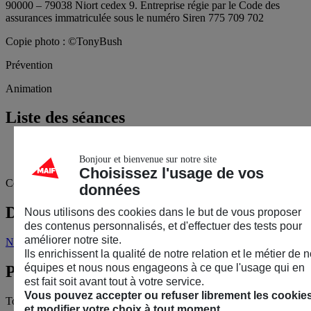
90000 – 79038 Niort cedex 9. Entreprise régie par le Code des
assurances immatriculée sous le numéro Siren 775 709 702
Copie photo :
©
TonyBush
Prévention
Animation
Liste des séances
samedi 04/07/2026
10h30 à 12h00
Bonjour et bienvenue sur notre site
Choisissez l'usage de vos
Complet
Événement complet
données
Des questions sur l’événement ?
Nous utilisons des cookies dans le but de vous proposer
des contenus personnalisés, et d'effectuer des tests pour
améliorer notre site.
Nous écrire
Ils enrichissent la qualité de notre relation et le métier de 
équipes et nous nous engageons à ce que l'usage qui en
Publics
est fait soit avant tout à votre service.
Vous pouvez accepter ou refuser librement les cookie
Tout public.
et modifier votre choix à tout moment.