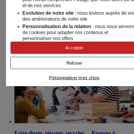
Arbres remarquables, de la biologie aux
et de nos services
traditions
Evolution de notre site
: nous testons auprès de vo
des améliorations de notre site
23 septembre 2026
Personnalisation de la relation
: nous nous servon
Noyal-sur-vilaine (35)
de cookies pour adapter nos contenus et
personnaliser nos offres
Environnement
Univers publicitaire
: nous utilisons avec nos
Accepter
Conférence – Débat
partenaires des cookies pour afficher des publicités
personnalisées
Refuser
Connaître notre politique cookies et la liste de nos
partenaires
Personnaliser mes choix
Faire durer, réparer, recycler… Passons à