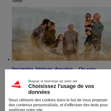
Atelier
Succession, héritage, donation… On vous
explique tout
Bonjour et bienvenue sur notre site
15 septembre 2026
Choisissez l'usage de vos
données
Thionville (57)
Nous utilisons des cookies dans le but de vous proposer
Épargne
des contenus personnalisés, et d'effectuer des tests pour
Décryptage & infos
améliorer notre site.