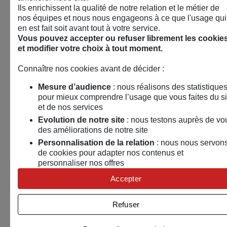
Ils enrichissent la qualité de notre relation et le métier de
nos équipes et nous nous engageons à ce que l'usage qui
en est fait soit avant tout à votre service.
Vous pouvez accepter ou refuser librement les cookie
et modifier votre choix à tout moment.
Connaître nos cookies avant de décider :
Mesure d’audience
: nous réalisons des statistique
pour mieux comprendre l’usage que vous faites du si
et de nos services
Evolution de notre site
: nous testons auprès de vo
des améliorations de notre site
Personnalisation de la relation
: nous nous servon
de cookies pour adapter nos contenus et
personnaliser nos offres
Univers publicitaire
: nous utilisons avec nos
🤝
Associations, collectivités, entreprises :
Accepter
partenaires des cookies pour afficher des publicités
rencontrons-nous !​
personnalisées
Refuser
15 septembre 2026
Connaître notre politique cookies et la liste de nos
partenaires
Puy en velay (43)