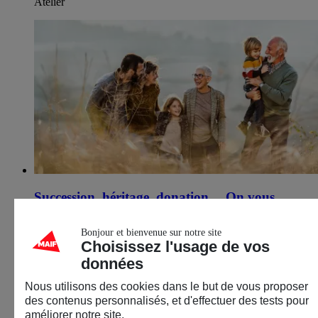
Atelier
Succession, héritage, donation… On vous
explique tout
Bonjour et bienvenue sur notre site
15 septembre 2026
Choisissez l'usage de vos
données
Thionville (57)
Nous utilisons des cookies dans le but de vous proposer
Épargne
des contenus personnalisés, et d'effectuer des tests pour
Décryptage & infos
améliorer notre site.