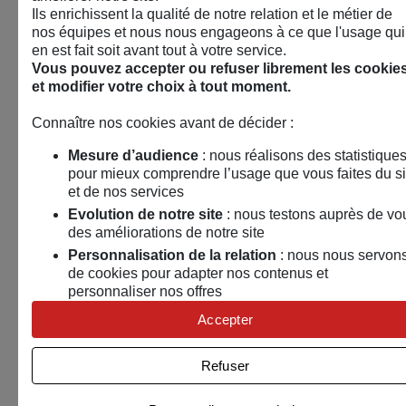
Ils enrichissent la qualité de notre relation et le métier de
nos équipes et nous nous engageons à ce que l'usage qui
en est fait soit avant tout à votre service.
Vous pouvez accepter ou refuser librement les cookie
et modifier votre choix à tout moment.
Connaître nos cookies avant de décider :
Mesure d’audience
: nous réalisons des statistique
pour mieux comprendre l’usage que vous faites du si
et de nos services
Evolution de notre site
: nous testons auprès de vo
des améliorations de notre site
Personnalisation de la relation
: nous nous servon
de cookies pour adapter nos contenus et
personnaliser nos offres
Univers publicitaire
: nous utilisons avec nos
🤝
Associations, collectivités, entreprises :
Accepter
partenaires des cookies pour afficher des publicités
rencontrons-nous !​
personnalisées
Refuser
15 septembre 2026
Connaître notre politique cookies et la liste de nos
partenaires
Puy en velay (43)