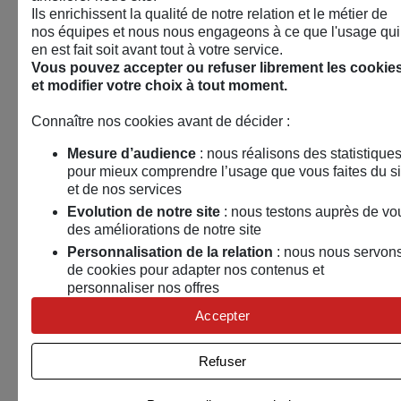
Ils enrichissent la qualité de notre relation et le métier de
nos équipes et nous nous engageons à ce que l'usage qui
en est fait soit avant tout à votre service.
Vous pouvez accepter ou refuser librement les cookie
et modifier votre choix à tout moment.
Connaître nos cookies avant de décider :
Mesure d’audience
: nous réalisons des statistique
pour mieux comprendre l’usage que vous faites du si
et de nos services
Evolution de notre site
: nous testons auprès de vo
des améliorations de notre site
Personnalisation de la relation
: nous nous servon
de cookies pour adapter nos contenus et
personnaliser nos offres
Univers publicitaire
: nous utilisons avec nos
🤝
Associations, collectivités, entreprises :
Accepter
partenaires des cookies pour afficher des publicités
rencontrons-nous !​
personnalisées
Refuser
15 septembre 2026
Connaître notre politique cookies et la liste de nos
partenaires
Puy en velay (43)