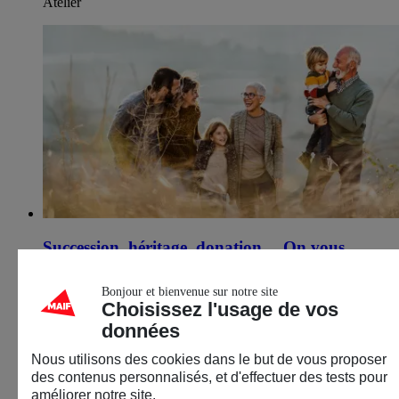
Atelier
Succession, héritage, donation… On vous
explique tout
Bonjour et bienvenue sur notre site
15 septembre 2026
Choisissez l'usage de vos
données
Thionville (57)
Nous utilisons des cookies dans le but de vous proposer
Épargne
des contenus personnalisés, et d'effectuer des tests pour
Décryptage & infos
améliorer notre site.