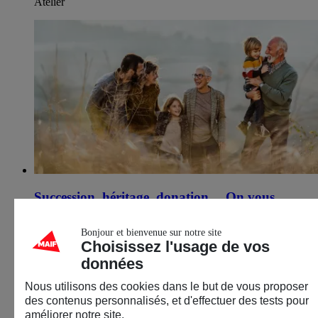
Atelier
Succession, héritage, donation… On vous
explique tout
Bonjour et bienvenue sur notre site
15 septembre 2026
Choisissez l'usage de vos
données
Thionville (57)
Nous utilisons des cookies dans le but de vous proposer
Épargne
des contenus personnalisés, et d'effectuer des tests pour
Décryptage & infos
améliorer notre site.