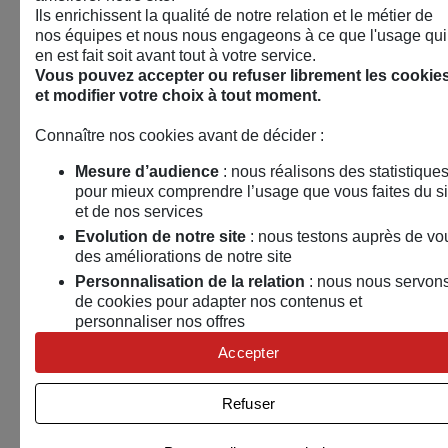
Ils enrichissent la qualité de notre relation et le métier de
nos équipes et nous nous engageons à ce que l'usage qui
en est fait soit avant tout à votre service.
Vous pouvez accepter ou refuser librement les cookie
et modifier votre choix à tout moment.
Connaître nos cookies avant de décider :
Mesure d’audience
: nous réalisons des statistique
pour mieux comprendre l’usage que vous faites du si
et de nos services
Evolution de notre site
: nous testons auprès de vo
des améliorations de notre site
Personnalisation de la relation
: nous nous servon
de cookies pour adapter nos contenus et
personnaliser nos offres
Univers publicitaire
: nous utilisons avec nos
🤝
Associations, collectivités, entreprises :
Accepter
partenaires des cookies pour afficher des publicités
rencontrons-nous !​
personnalisées
Refuser
15 septembre 2026
Connaître notre politique cookies et la liste de nos
partenaires
Puy en velay (43)