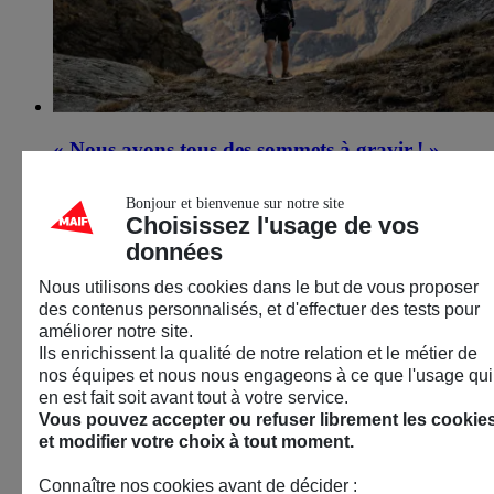
« Nous avons tous des sommets à gravir ! »
Sébastien Raichon, aventurier de l’extrême
Bonjour et bienvenue sur notre site
18 septembre 2026
Choisissez l'usage de vos
données
Avignon (84)
Nous utilisons des cookies dans le but de vous proposer
Sport
des contenus personnalisés, et d'effectuer des tests pour
Conférence – Débat
améliorer notre site.
Ils enrichissent la qualité de notre relation et le métier de
nos équipes et nous nous engageons à ce que l'usage qui
en est fait soit avant tout à votre service.
Vous pouvez accepter ou refuser librement les cookie
et modifier votre choix à tout moment.
Connaître nos cookies avant de décider :