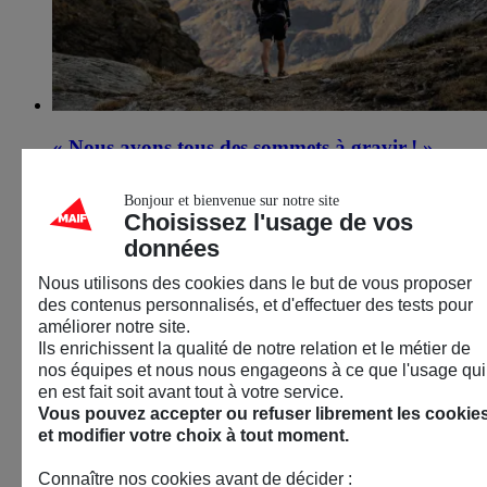
« Nous avons tous des sommets à gravir ! »
Sébastien Raichon, aventurier de l’extrême
Bonjour et bienvenue sur notre site
18 septembre 2026
Choisissez l'usage de vos
données
Avignon (84)
Nous utilisons des cookies dans le but de vous proposer
Sport
des contenus personnalisés, et d'effectuer des tests pour
Conférence – Débat
améliorer notre site.
Ils enrichissent la qualité de notre relation et le métier de
nos équipes et nous nous engageons à ce que l'usage qui
en est fait soit avant tout à votre service.
Vous pouvez accepter ou refuser librement les cookie
et modifier votre choix à tout moment.
Connaître nos cookies avant de décider :