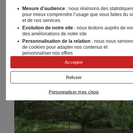
Mesure d’audience
: nous réalisons des statistique
pour mieux comprendre l’usage que vous faites du si
et de nos services
Pagayez pour la planète !
Evolution de notre site
: nous testons auprès de vo
des améliorations de notre site
19 septembre 2026
Personnalisation de la relation
: nous nous servon
Vivonne (86)
de cookies pour adapter nos contenus et
personnaliser nos offres
Environnement
Univers publicitaire
: nous utilisons avec nos
Accepter
partenaires des cookies pour afficher des publicités
Activité extérieure
personnalisées
Refuser
Connaître notre politique cookies et la liste de nos
partenaires
Personnaliser mes choix