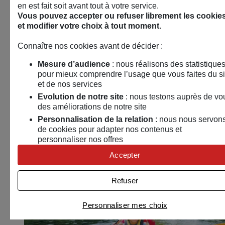
en est fait soit avant tout à votre service.
Vous pouvez accepter ou refuser librement les cookie
et modifier votre choix à tout moment.
Connaître nos cookies avant de décider :
Mesure d’audience
: nous réalisons des statistique
pour mieux comprendre l’usage que vous faites du si
« Nous avons tous des sommets à gravir ! »
et de nos services
Sébastien Raichon, aventurier de l’extrême
Evolution de notre site
: nous testons auprès de vo
des améliorations de notre site
18 septembre 2026
Personnalisation de la relation
: nous nous servon
de cookies pour adapter nos contenus et
Avignon (84)
personnaliser nos offres
Sport
Univers publicitaire
: nous utilisons avec nos
Accepter
partenaires des cookies pour afficher des publicités
Conférence – Débat
personnalisées
Refuser
Connaître notre politique cookies et la liste de nos
partenaires
Personnaliser mes choix