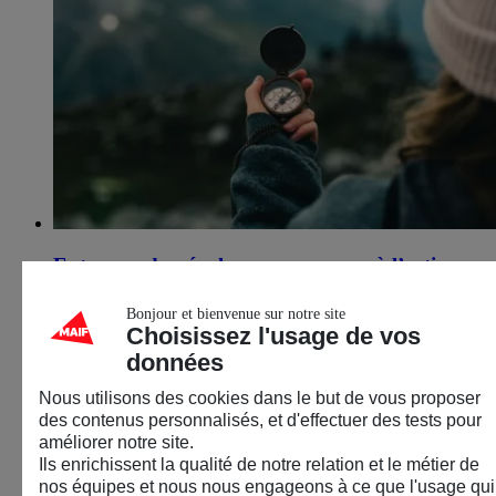
Entreprendre, évoluer : osez passer à l’action​
16 septembre 2026
Bonjour et bienvenue sur notre site
Choisissez l'usage de vos
Anglet (64)
données
Vie professionnelle
Nous utilisons des cookies dans le but de vous proposer
des contenus personnalisés, et d'effectuer des tests pour
Atelier
améliorer notre site.
Ils enrichissent la qualité de notre relation et le métier de
nos équipes et nous nous engageons à ce que l'usage qui